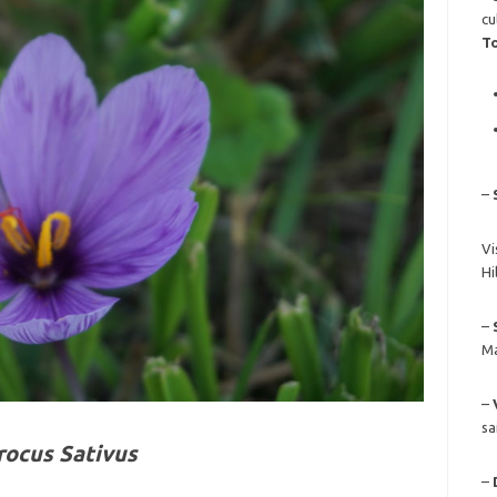
cu
T
–
Vi
Hi
–
Ma
–
sa
rocus Sativus
–