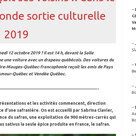
–
onde sortie culturelle
G
Va
M
2019
–
Sl
di 12 octobre 2019 ? Il est 14 h, devant la Salle
me une voiture avec un drapeau québécois. Des voitures du
–
 Loire-Mauges-Québec-francophonie reçoit les amis de Pays
Be
’Amour-Québec et Vendée Québec.
–
————————————————-
Bo
résentations et les activités commencent, direction
–
 d’une safranière. On est accueilli par Sabrina Clavier,
As
rince du safran, une exploitation de 900 mètres-carrés qui
Bo
us sativus la seule épice produite en France, le safran.
– 