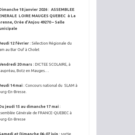
Dimanche 18 janvier 2026
:
ASSEMBLEE
ENERALE LOIRE MAUGES QUEBEC à La
renne, Orée d’Anjou 49270 – Salle
unicipale
Jeudi 12 février
: Sélection Régionale du
am au Bar Ouf à Cholet
Vendredi 20 mars
: DICTEE SCOLAIRE, à
aupréau, Botz en Mauges…
Jeudi 14 mai
: Concours national du SLAM à
urg-En-Bresse.
Du jeudi 15 au dimanche 17 mai
:
semblée Générale de FRANCE-QUEBEC à
urg-En-Bresse
Samedi et Dimanche 06-07 juin
: sortie