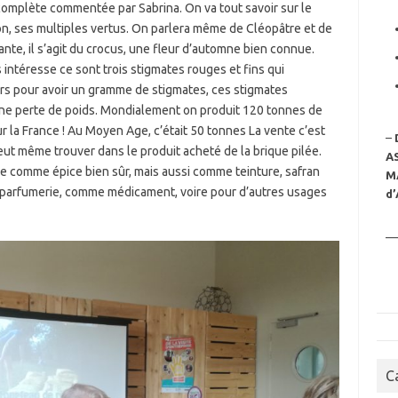
complète commentée par Sabrina. On va tout savoir sur le
tion, ses multiples vertus. On parlera même de Cléopâtre et de
lante, il s’agit du crocus, une fleur d’automne bien connue.
intéresse ce sont trois stigmates rouges et fins qui
leurs pour avoir un gramme de stigmates, ces stigmates
re une perte de poids. Mondialement on produit 120 tonnes de
ur la France ! Au Moyen Age, c’était 50 tonnes La vente c’est
–
eut même trouver dans le produit acheté de la brique pilée.
A
ilise comme épice bien sûr, mais aussi comme teinture, safran
M
n parfumerie, comme médicament, voire pour d’autres usages
d’
—
C