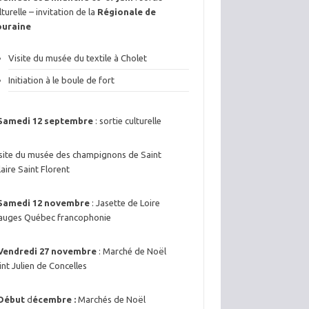
lturelle – invitation de la
Régionale de
ouraine
Visite du musée du textile à Cholet
Initiation à le boule de fort
Samedi 12 septembre
: sortie culturelle
site du musée des champignons de Saint
laire Saint Florent
Samedi 12 novembre
: Jasette de Loire
uges Québec francophonie
Vendredi 27 novembre
: Marché de Noël
int Julien de Concelles
Début
d
écembre :
Marchés de Noël