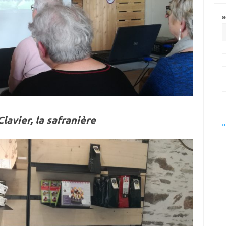
a
lavier, la safranière
«