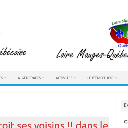
ÉS
A. GÉNÉRALES
ACTIVITES
LE PT’MOT JOIE
E
C
it ses voisins !! dans le