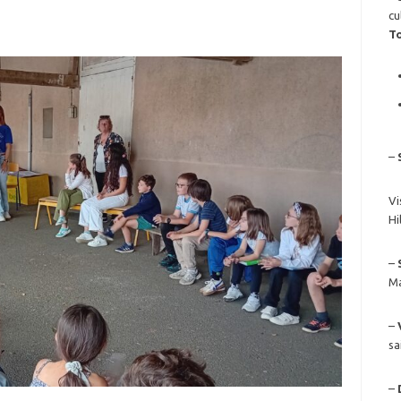
cu
T
–
Vi
Hi
–
Ma
–
sa
–