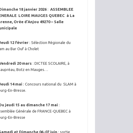
Dimanche 18 janvier 2026
:
ASSEMBLEE
ENERALE LOIRE MAUGES QUEBEC à La
renne, Orée d’Anjou 49270 – Salle
unicipale
Jeudi 12 février
: Sélection Régionale du
am au Bar Ouf à Cholet
Vendredi 20 mars
: DICTEE SCOLAIRE, à
aupréau, Botz en Mauges…
Jeudi 14 mai
: Concours national du SLAM à
urg-En-Bresse.
Du jeudi 15 au dimanche 17 mai
:
semblée Générale de FRANCE-QUEBEC à
urg-En-Bresse
Samedi et Dimanche 06-07 juin
: sortie