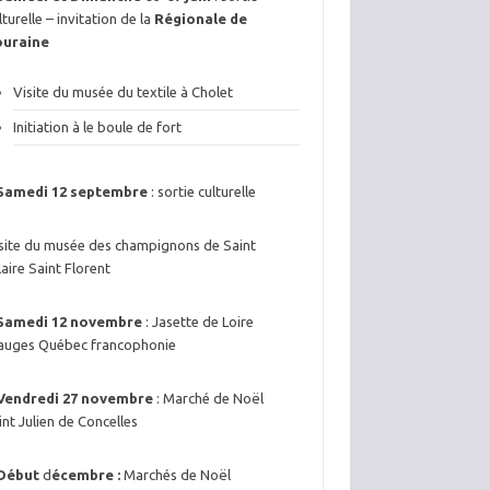
lturelle – invitation de la
Régionale de
ouraine
Visite du musée du textile à Cholet
Initiation à le boule de fort
Samedi 12 septembre
: sortie culturelle
site du musée des champignons de Saint
laire Saint Florent
Samedi 12 novembre
: Jasette de Loire
uges Québec francophonie
Vendredi 27 novembre
: Marché de Noël
int Julien de Concelles
Début
d
écembre :
Marchés de Noël