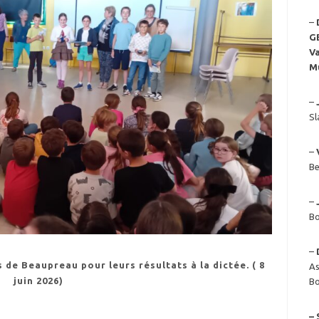
–
G
Va
M
–
Sl
–
Be
–
Bo
–
de Beaupreau pour leurs résultats à la dictée. ( 8
As
juin 2026)
Bo
– 