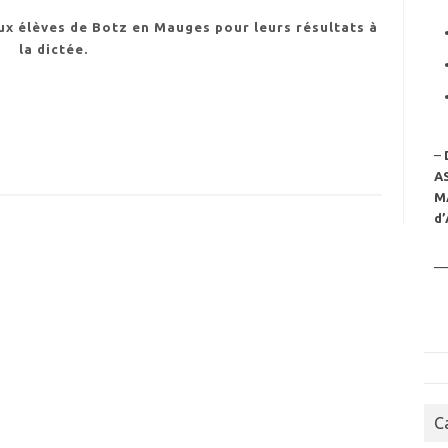
ux élèves de Botz en Mauges pour leurs résultats à
la dictée.
–
A
M
d’
—
C