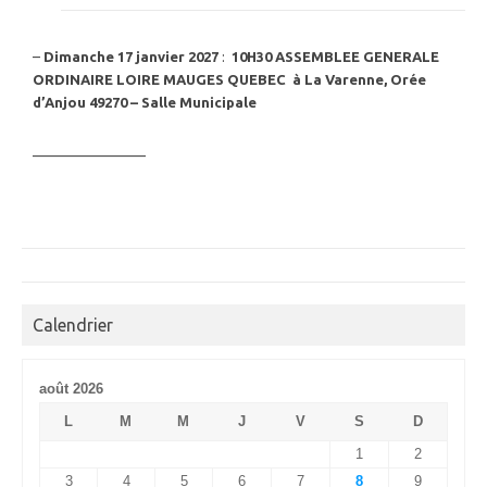
–
Dimanche 17 janvier 2027
:
10H30
ASSEMBLEE GENERALE
ORDINAIRE LOIRE MAUGES QUEBEC à La Varenne, Orée
d’Anjou 49270 – Salle Municipale
————————
Calendrier
août 2026
L
M
M
J
V
S
D
1
2
3
4
5
6
7
8
9