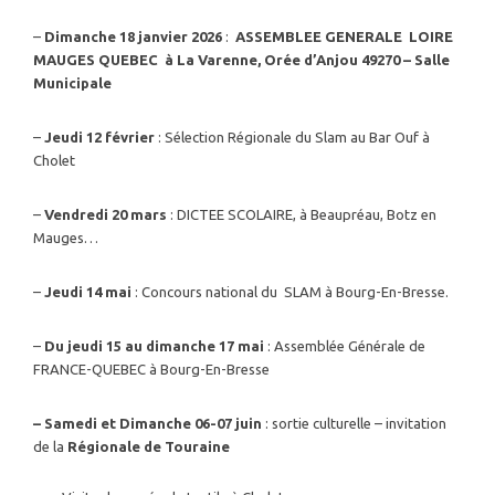
–
Dimanche 18 janvier 2026
:
ASSEMBLEE GENERALE LOIRE
MAUGES QUEBEC à La Varenne, Orée d’Anjou 49270 – Salle
Municipale
–
Jeudi 12 février
: Sélection Régionale du Slam au Bar Ouf à
Cholet
–
Vendredi 20 mars
: DICTEE SCOLAIRE, à Beaupréau, Botz en
Mauges…
–
Jeudi 14 mai
: Concours national du SLAM à Bourg-En-Bresse.
–
Du jeudi 15 au dimanche 17 mai
: Assemblée Générale de
FRANCE-QUEBEC à Bourg-En-Bresse
– Samedi et Dimanche 06-07 juin
: sortie culturelle – invitation
de la
Régionale de Touraine