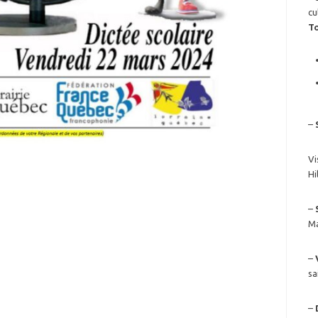
cu
T
–
Vi
Hi
–
Ma
–
sa
–