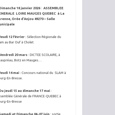
Dimanche 18 janvier 2026
:
ASSEMBLEE
ENERALE LOIRE MAUGES QUEBEC à La
renne, Orée d’Anjou 49270 – Salle
unicipale
Jeudi 12 février
: Sélection Régionale du
am au Bar Ouf à Cholet
Vendredi 20 mars
: DICTEE SCOLAIRE, à
aupréau, Botz en Mauges…
Jeudi 14 mai
: Concours national du SLAM à
urg-En-Bresse.
Du jeudi 15 au dimanche 17 mai
:
semblée Générale de FRANCE-QUEBEC à
urg-En-Bresse
Samedi et Dimanche 06-07 juin
: sortie