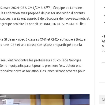
ème
i 22 mars 2024 (CE2, CM1/CM2, 5
). L’équipe de Lorraine-
e la Fédération avait proposé de passer une vidéo d’enfants
 succès, car ils ont apprécié de découvrir de nouveaux mots et
e groupe scolaire ils ont dit : BONNE FIN DE SEMAINE au lieu
–
e St Jean – avec 5 classes CM1 et CM2- et l’autre à Botz en
A
es une CE2 et une classe CM1/CM2 ont participé pour la
M
d’
iseau ont rencontré les professeurs du collège Georges
—
e – qui participaient pour la première fois, et leur ont
onnaître notre association. Des livres seront achetés pour
C