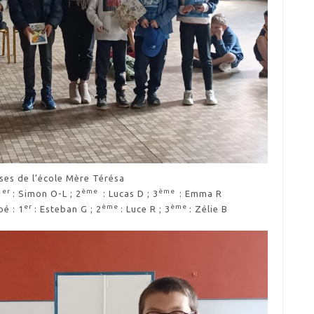
es de l’école Mère Térésa
er
ème
ème
1
: Simon O-L ; 2
: Lucas D ; 3
: Emma R
er
ème
ème
é : 1
: Esteban G ; 2
: Luce R ; 3
: Zélie B