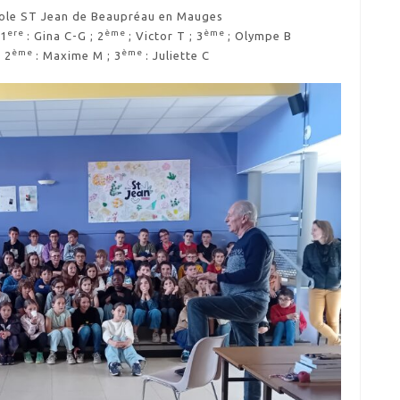
ole ST Jean de Beaupréau en Mauges
ere
ème
ème
 1
: Gina C-G ; 2
; Victor T ; 3
; Olympe B
ème
ème
; 2
: Maxime M ; 3
: Juliette C