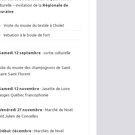
lturelle – invitation de la
Régionale de
ouraine
Visite du musée du textile à Cholet
Initiation à le boule de fort
Samedi 12 septembre
: sortie culturelle
site du musée des champignons de Saint
laire Saint Florent
Samedi 12 novembre
: Jasette de Loire
uges Québec francophonie
Vendredi 27 novembre
: Marché de Noël
int Julien de Concelles
Début
d
écembre :
Marchés de Noël