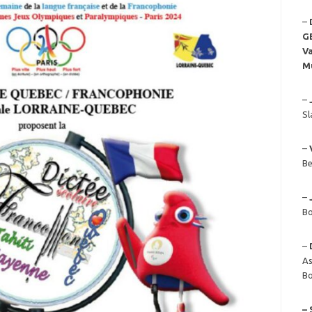
–
G
Va
M
–
Sl
–
Be
–
Bo
–
As
Bo
– 